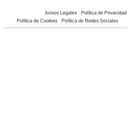
© 2025 Belgastar |
Avisos Legales
•
Política de Privacidad
•
Política de Cookies
•
Política de Redes Sociales
PROGRAMA XPANDE DIGITAL: IPSA TRADING, S.L. ha
sido beneficiaria de Fondos Europeos, cuyo objetivo es el
refuerzo del crecimiento sostenible y la competitividad de
las PYMES, y gracias al cual ha puesto en marcha un Plan
de Acción con el objetivo de mejorar su competitividad
mediante la transformación digital, la promoción online y el
comercio electrónico en mercados internacionales durante
el año 2025. Para ello ha contado con el apoyo del
Programa Xpande Digital de la Cámara de Comercio de
Ciudad Real. #EuropaSeSiente