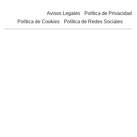
© 2025 Belgastar |
Avisos Legales
•
Política de Privacidad
•
Política de Cookies
•
Política de Redes Sociales
PROGRAMA XPANDE DIGITAL: IPSA TRADING, S.L. ha
sido beneficiaria de Fondos Europeos, cuyo objetivo es el
refuerzo del crecimiento sostenible y la competitividad de
las PYMES, y gracias al cual ha puesto en marcha un Plan
de Acción con el objetivo de mejorar su competitividad
mediante la transformación digital, la promoción online y el
comercio electrónico en mercados internacionales durante
el año 2025. Para ello ha contado con el apoyo del
Programa Xpande Digital de la Cámara de Comercio de
Ciudad Real. #EuropaSeSiente